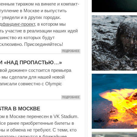
ченным тиражом на виниле и компакт-
тупление в Москве и выпустить
увидели и в других городах.
дфандинг-проект
, в котором мы
ь участие в реализации наших идей
шинство из которых будут
склюзивно. Присоединяйтесь!
ПОДРОБНЕЕ
И «НАД ПРОПАСТЬЮ…»
овой дюжине» состоится премьера
 мы сделали для нашей новой
аписали совместно с Olympic
ПОДРОБНЕЕ
STRA В МОСКВЕ
м в Москве перенесен в VK Stadium.
Все ранее приобретенные билеты в
ы и обмена не требуют. С теми, кто
низаторы свяжутся в ближайшее