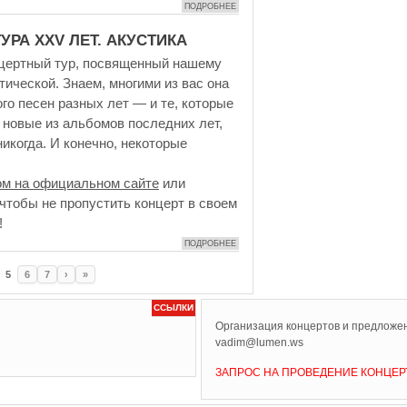
ПОДРОБНЕЕ
РА XXV ЛЕТ. АКУСТИКА
цертный тур, посвященный нашему
тической. Знаем, многими из вас она
о песен разных лет — и те, которые
 новые из альбомов последних лет,
никогда. И конечно, некоторые
ом на официальном сайте
или
 чтобы не пропустить концерт в своем
!
ПОДРОБНЕЕ
5
6
7
›
»
ССЫЛКИ
Организация концертов и предложен
vadim@lumen.ws
ЗАПРОС НА ПРОВЕДЕНИЕ КОНЦЕР