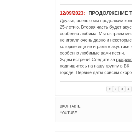
ПРОДОЛЖЕНИЕ ТУ
12/09/2023:
Друзья, осенью мы продолжим кон
25-летию. Вторая часть будет акус
особенно любима. Мы сыграем мног
не играли очень давно и некоторые
которые еще не играли в акустике 
особенно любимые вами песни.
Ждем встречи! Следите за
график
подпишитесь на
нашу группу в ВК
,
городе. Первые даты совсем скоро
«
‹
3
4
ВКОНТАКТЕ
YOUTUBE