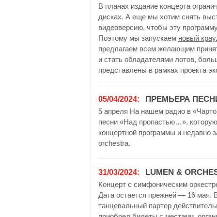
В планах издание концерта ограни
дисках. А еще мы хотим снять выс
видеоверсию, чтобы эту программу 
Поэтому мы запускаем
новый крау
предлагаем всем желающим принят
и стать обладателями лотов, боль
представлены в рамках проекта эк
ПРЕМЬЕРА ПЕСН
05/04/2024:
5 апреля На нашем радио в «Чарт
песни «Над пропастью…», которую
концертной программы и недавно з
orchestra.
LUMEN & ORCHE
31/03/2024:
Концерт с симфоническим оркестро
Дата остается прежней — 16 мая. 
танцевальный партер действительн
приобрел билеты с местами, орга