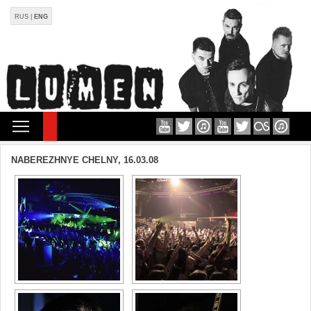
RUS
|
ENG
-->
NABEREZHNYE CHELNY, 16.03.08