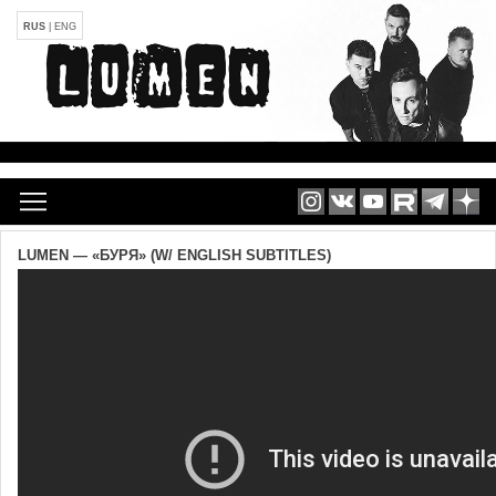
RUS
|
ENG
LUMEN — «БУРЯ» (W/ ENGLISH SUBTITLES)