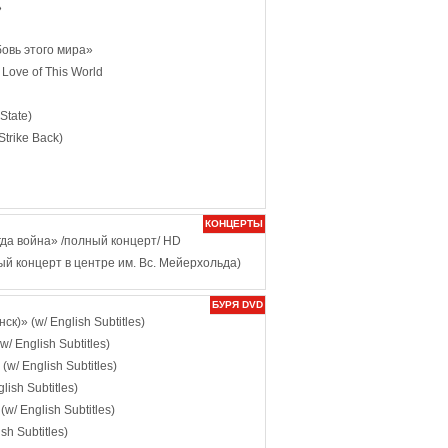
»
овь этого мира»
 Love of This World
State)
trike Back)
КОНЦЕРТЫ
да война» /полный концерт/ HD
й концерт в центре им. Вс. Мейерхольда)
БУРЯ DVD
)» (w/ English Subtitles)
 English Subtitles)
/ English Subtitles)
ish Subtitles)
/ English Subtitles)
h Subtitles)