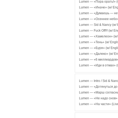
Lumen — «Пора орать!» (w/
Lumen — «Иначе» (w/ Engli
Lumen — «Думаешь — нет, 
Lumen — «Осеннее небо» (
Lumen — Sid & Nancy (w/ E
Lumen — Fuck Off!!! (w/ Eng
Lumen — «Хамелеон» (w/ E
Lumen — «Тень» (w/ Englis
Lumen — «Буря» (w/ Englis
Lumen — «Далеко» (w/ Engl
Lumen — «6 миллиардов» (
Lumen — «Иди в отмах» (w/
Lumen — Intro / Sid & Nanc
Lumen — «Дотянуться до 
Lumen — «Марш согласных
Lumen — «Не надо снов» 
Lumen — «На части» (Live