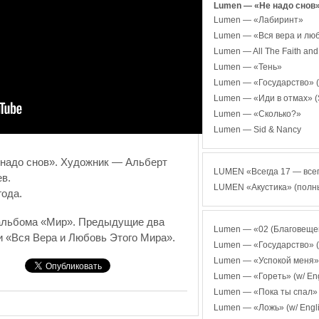
Lumen — «Не надо снов
Lumen — «Лабиринт»
Lumen — «Вся вера и люб
Lumen — All The Faith and
Lumen — «Тень»
Lumen — «Государство» (
Lumen — «Иди в отмах» (S
Lumen — «Сколько?»
Lumen — Sid & Nancy
надо снов». Художник — Альберт
LUMEN «Всегда 17 — всег
в.
LUMEN «Акустика» (полны
года.
 альбома «Мир». Предыдущие два
Lumen — «02 (Благовещенск
и «Вся Вера и Любовь Этого Мира».
Lumen — «Государство» (w/
Lumen — «Успокой меня» (w
Lumen — «Гореть» (w/ Engl
Lumen — «Пока ты спал» (w
Lumen — «Ложь» (w/ Englis