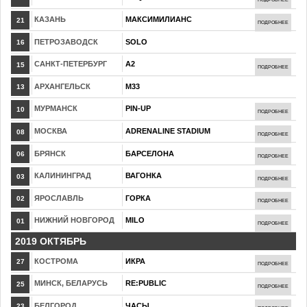
КАЗАНЬ
МАКСИМИЛИАНС
21
ПОДРОБНЕЕ
ПЕТРОЗАВОДСК
SOLO
16
САНКТ-ПЕТЕРБУРГ
А2
15
ПОДРОБНЕЕ
АРХАНГЕЛЬСК
М33
13
МУРМАНСК
PIN-UP
10
ПОДРОБНЕЕ
МОСКВА
ADRENALINE STADIUM
08
ПОДРОБНЕЕ
БРЯНСК
БАРСЕЛОНА
06
ПОДРОБНЕЕ
КАЛИНИНГРАД
ВАГОНКА
03
ПОДРОБНЕЕ
ЯРОСЛАВЛЬ
ГОРКА
02
ПОДРОБНЕЕ
НИЖНИЙ НОВГОРОД
MILO
01
ПОДРОБНЕЕ
2019 ОКТЯБРЬ
КОСТРОМА
ИКРА
27
ПОДРОБНЕЕ
МИНСК, БЕЛАРУСЬ
RE:PUBLIC
25
ПОДРОБНЕЕ
БЕЛГОРОД
ЧАСЫ
23