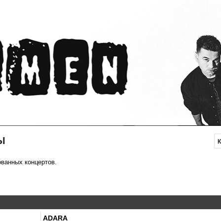
Ы
ованных концертов.
ADARA