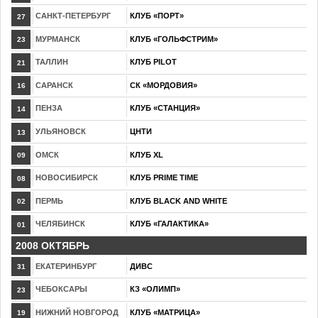
САНКТ-ПЕТЕРБУРГ
КЛУБ «ПОРТ»
27
МУРМАНСК
КЛУБ «ГОЛЬФСТРИМ»
23
ТАЛЛИН
КЛУБ PILOT
21
САРАНСК
СК «МОРДОВИЯ»
16
ПЕНЗА
КЛУБ «СТАНЦИЯ»
14
УЛЬЯНОВСК
ЦНТИ
13
ОМСК
КЛУБ XL
09
НОВОСИБИРСК
КЛУБ PRIME TIME
08
ПЕРМЬ
КЛУБ BLACK AND WHITE
02
ЧЕЛЯБИНСК
КЛУБ «ГАЛАКТИКА»
01
2008 ОКТЯБРЬ
ЕКАТЕРИНБУРГ
ДИВС
31
ЧЕБОКСАРЫ
КЗ «ОЛИМП»
23
НИЖНИЙ НОВГОРОД
КЛУБ «МАТРИЦА»
19