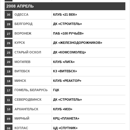
2008 АПРЕЛЬ
ОДЕССА
КЛУБ «21 ВЕК»
30
БЕЛГОРОД
ДК «СТРОИТЕЛЬ»
28
ВОРОНЕЖ
ПАБ «100 РУЧЬЁВ»
27
КУРСК
ДК «ЖЕЛЕЗНОДОРОЖНИКОВ»
26
СТАРЫЙ ОСКОЛ
ДК «КОМСОМОЛЕЦ»
25
МОГИЛЕВ
КЛУБ «ЛИГА»
20
ВИТЕБСК
КЗ «ВИТЕБСК»
19
МИНСК
КЛУБ «РЕАКТОР»
18
ГОМЕЛЬ, БЕЛАРУСЬ
ГЦК
17
СЕВЕРОДВИНСК
ДК «СТРОИТЕЛЬ»
11
АРХАНГЕЛЬСК
КЛУБ «М33»
10
МИРНЫЙ
КРЦ «ПЛАНЕТА»
09
КОТЛАС
ЦД «СПУТНИК»
08