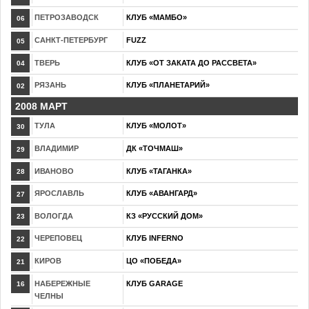
ПЕТРОЗАВОДСК
КЛУБ «МАМБО»
06
САНКТ-ПЕТЕРБУРГ
FUZZ
05
ТВЕРЬ
КЛУБ «ОТ ЗАКАТА ДО РАССВЕТА»
04
РЯЗАНЬ
КЛУБ «ПЛАНЕТАРИЙ»
02
2008 МАРТ
ТУЛА
КЛУБ «МОЛОТ»
30
ВЛАДИМИР
ДК «ТОЧМАШ»
29
ИВАНОВО
КЛУБ «ТАГАНКА»
28
ЯРОСЛАВЛЬ
КЛУБ «АВАНГАРД»
27
ВОЛОГДА
КЗ «РУССКИЙ ДОМ»
23
ЧЕРЕПОВЕЦ
КЛУБ INFERNO
22
КИРОВ
ЦО «ПОБЕДА»
21
НАБЕРЕЖНЫЕ
КЛУБ GARAGE
16
ЧЕЛНЫ